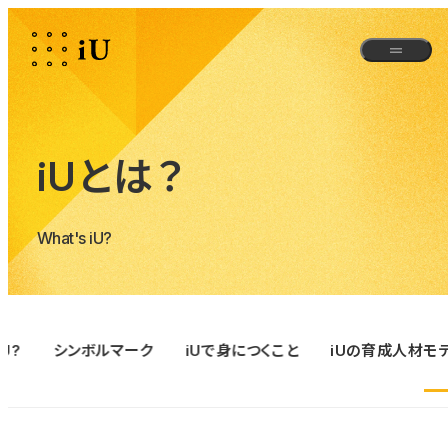
iUとは？
What's iU?
iU?
シンボルマーク
iUで身につくこと
iUの育成人材モ