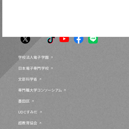
〒131-0044 東京都墨田区文花 1-18-13
03-5655-1555
学校法人電子学園
日本電子専門学校
文部科学省
専門職大学コンソーシアム
墨田区
UDCすみだ
超教育協会