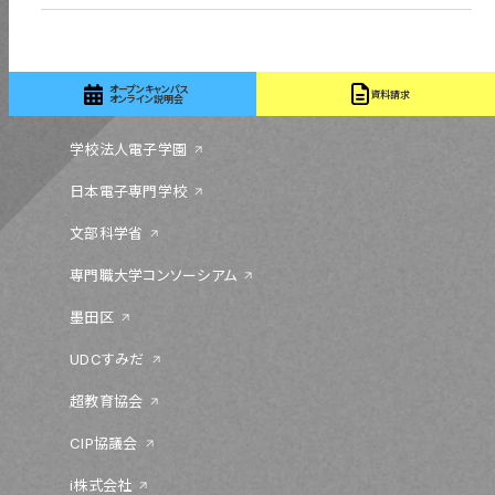
03-5655-1555
オープンキャンパス
資料請求
オンライン説明会
学校法人電子学園
日本電子専門学校
文部科学省
専門職大学コンソーシアム
墨田区
UDCすみだ
超教育協会
CIP協議会
i株式会社