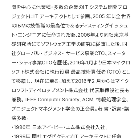
関を中心に他業種・多数の企業のIT システム開発プロ
ジェクトにIT アーキテクトとして参画。2005 年に全世界
のIBMの技術職の最高位であるディスティングイ ッシュ
ト・エンジニアに任命された後、2006年より同社東京基
礎研究所にてソフトウェア工学の研究に従事した後、同
社グローバル・ビジネス・ サービス事業CTO、スマ―タ
ー・シティ事業CTOを歴任。2016年1月より日本マイクロ
ソフ ト株式会社に執行役員 最高技術責任者（CTO）とし
て移籍し、 現在に至る。加えて2018年2 月からはマイク
ロソフトディベロップメント株式会社 代表取締役社⾧も
兼務。 IEEE Computer Society, ACM, 情報処理学会、
プロジェクトマネジメント学会の正会員。著 書・訳書・講
演多数。
・1986年 日本アイ・ビー・エム株式会社入社。
・1999年 同社エグゼクティブIT アーキテクトに任命