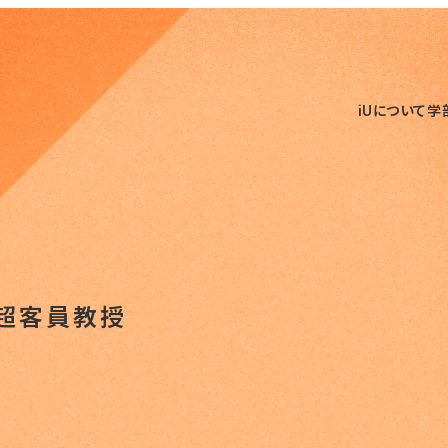
iUについて
学
超客員教授