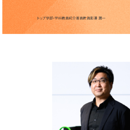
トップ
学部・学科
教員紹介
客員教員
影澤 潤一