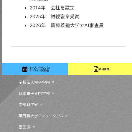
2014年 会社を設立
2025年 紺綬褒章受賞
2026年 慶應義塾大学でAI審査員
〒131-0044 東京都墨田区文花 1-18-13
03-5655-1555
オープンキャンパス
資料請求
オンライン説明会
学校法人電子学園
日本電子専門学校
文部科学省
専門職大学コンソーシアム
墨田区