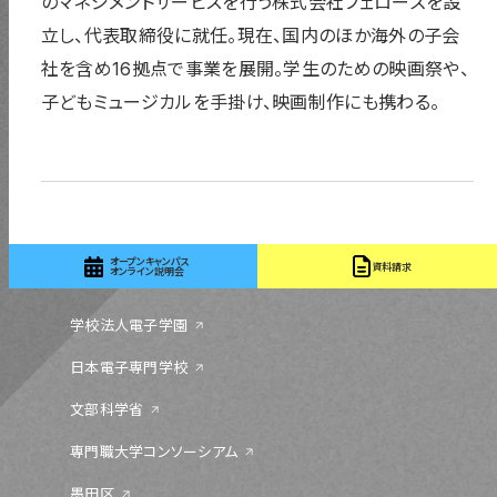
のマネジメントサービスを行う株式会社フェローズを設
立し、代表取締役に就任。現在、国内のほか海外の子会
社を含め16拠点で事業を展開。学生のための映画祭や、
子どもミュージカルを手掛け、映画制作にも携わる。
〒131-0044 東京都墨田区文花 1-18-13
03-5655-1555
オープンキャンパス
資料請求
オンライン説明会
学校法人電子学園
日本電子専門学校
文部科学省
専門職大学コンソーシアム
墨田区