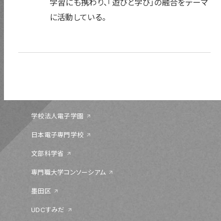
学習にも携わり、「遊びと学び」の融合をテーマ
に活動している。
〒131-0044 東京都墨田区文花 1-18-13
03-5655-1555
学校法人電子学園
日本電子専門学校
文部科学省
専門職大学コンソーシアム
墨田区
UDCすみだ