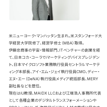
⽶ニューヨーク・マンハッタン⽣まれ。⽶スタンフォード⼤
学経営⼤学院修了、経営学修⼠（MBA）取得。
伊藤忠商事の宇宙・情報部⾨、ITベンチャーの創業を経
て、⽇本コカ・コーラでiマーケティングバイスプレジデン
ト、⽇本マイクロソフト業務執⾏役員セントラルマーケテ
ィング本部⻑、アイ・エム・ジェイ執⾏役員CMO、ディー・
エヌ・エー（DeNA）執⾏役員メディア統括部⻑、MERY
副社⻑などを歴任。
現在はiU教授、MAIDX LLCおよび江端浩⼈事務所代表
として各種企業のデジタルトランスフォーメーションや