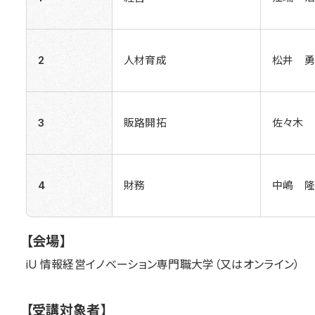
2
人材育成
松井 勇
3
販路開拓
佐々木 
4
財務
中嶋 隆
【会場】
iU 情報経営イノベーション専門職大学（又はオンライン）
【受講対象者】