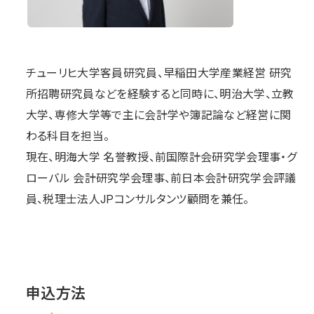
チューリヒ⼤学客員研究員、早稲⽥⼤学産業経営 研究
所招聘研究員などを経験すると同時に、明治⼤学、⽴教
⼤学、専修⼤学等で主に会計学や簿記論など経営に関
わる科⽬を担当。
現在、明海⼤学 名誉教授、前国際計会研究学会理事・グ
ローバル 会計研究学会理事、前⽇本会計研究学会評議
員、税理⼠法⼈JPコンサルタンツ顧問を兼任。
申込方法