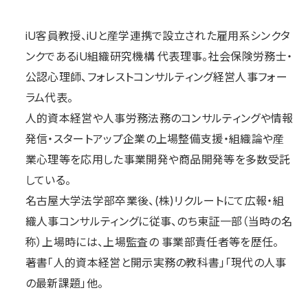
iU客員教授、iUと産学連携で設⽴された雇⽤系シンクタ
ンクであるiU組織研究機構 代表理事。社会保険労務⼠・
公認⼼理師、フォレストコンサルティング経営⼈事フォー
ラム代表。
⼈的資本経営や⼈事労務法務のコンサルティングや情報
発信・スタートアップ企業の上場整備⽀援・組織論や産
業⼼理等を応⽤した事業開発や商品開発等を多数受託
している。
名古屋⼤学法学部卒業後、(株)リクルートにて広報・組
織⼈事コンサルティングに従事、のち東証⼀部（当時の名
称）上場時には、上場監査の 事業部責任者等を歴任。
著書「⼈的資本経営と開⽰実務の教科書」「現代の⼈事
の最新課題」他。