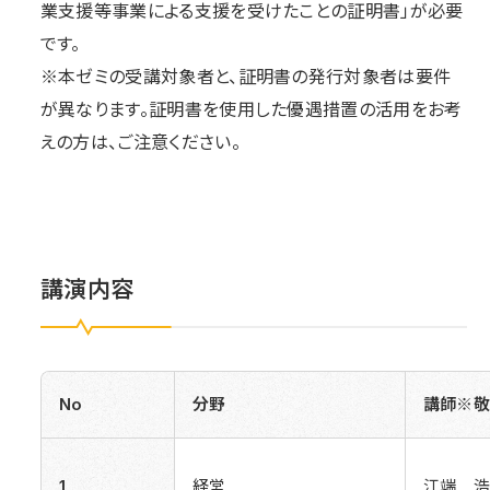
業支援等事業による支援を受けたことの証明書」が必要
です。
※本ゼミの受講対象者と、証明書の発行対象者は要件
が異なります。証明書を使用した優遇措置の活用をお考
えの方は、ご注意ください。
講演内容
No
分野
講師※敬
1
経営
江端 浩