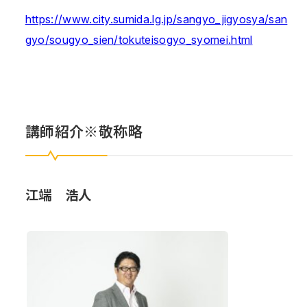
https://www.city.sumida.lg.jp/sangyo_jigyosya/san
gyo/sougyo_sien/tokuteisogyo_syomei.html
講師紹介※敬称略
江端 浩人