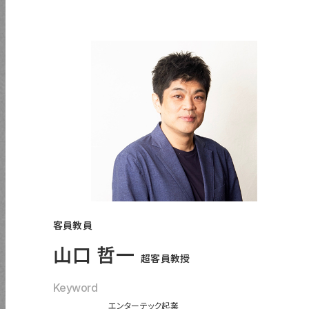
超教育協会
CIP協議会
i株式会社
アクセス
サイトポリシー
News
プライバシーポリシー
情報公開
サイトマップ
在学生の方（システムリンク集）
資料請求
卒業生の方
お問い合わせ
よくある質問
寄付金
客員教員
後援会
山口 哲一
超客員教授
Keyword
エンターテック起業