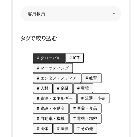
タグで絞り込む
# グローバル
# ICT
# マーケティング
# エンタメ・メディア
# 教育
# 人材
# 金融
# 環境
# 資源・エネルギー
# 流通・小売
# 建設・不動産
# 医薬・食品
# 自動車・機械
# 電機・精密
# 団体
# 法律
# その他