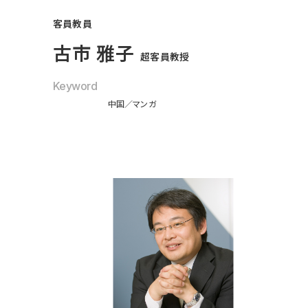
客員教員
古市 雅子
超客員教授
Keyword
中国
マンガ