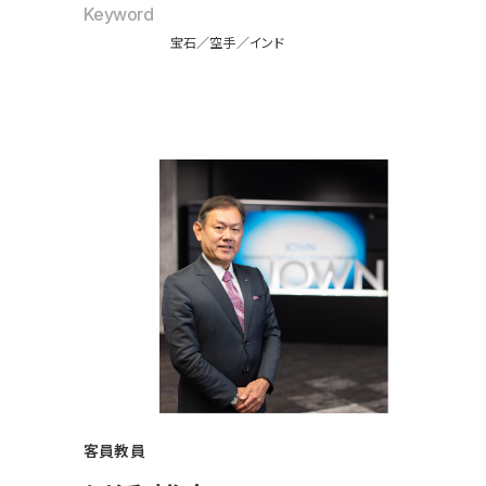
Keyword
宝石
空手
インド
客員教員