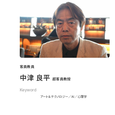
客員教員
中津 良平
超客員教授
Keyword
アート＆テクノロジー
AI
心理学