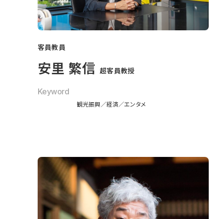
客員教員
安里 繁信
超客員教授
Keyword
観光振興
経済
エンタメ