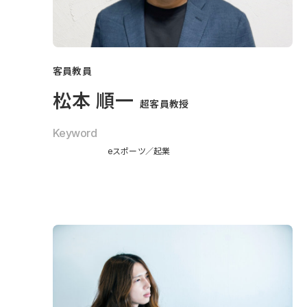
客員教員
松本 順一
超客員教授
Keyword
eスポーツ
起業