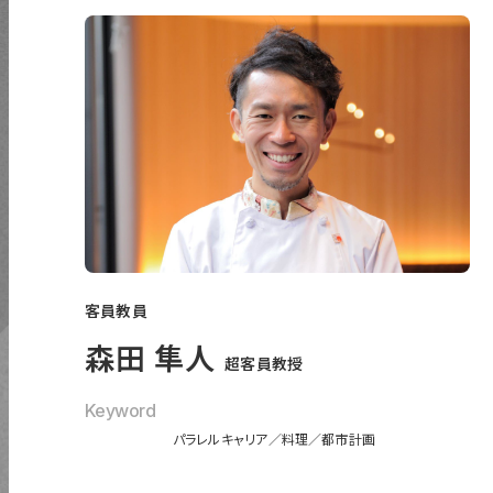
〒131-0044 東京都墨田区文花 1-18-13
03-5655-1555
学校法人電子学園
日本電子専門学校
客員教員
文部科学省
森田 隼人
超客員教授
専門職大学コンソーシアム
Keyword
墨田区
パラレルキャリア
料理
都市計画
UDCすみだ