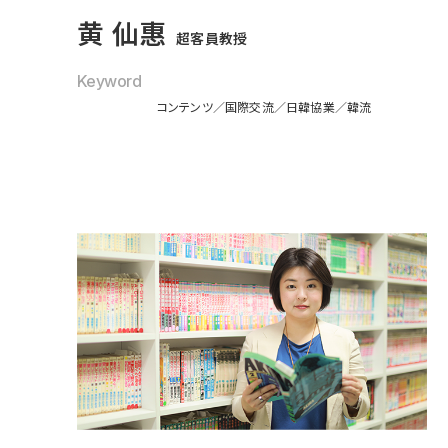
黄 仙惠
超客員教授
Keyword
コンテンツ
国際交流
日韓協業
韓流