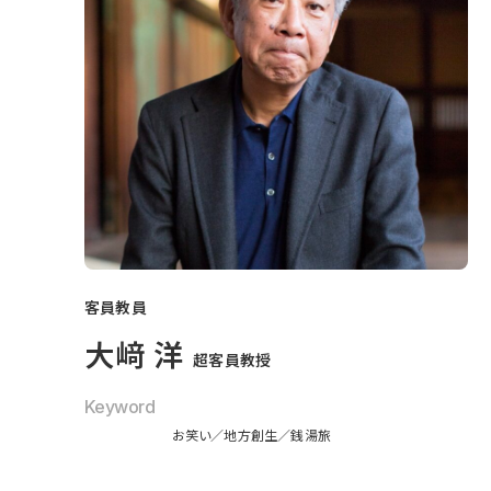
客員教員
大﨑 洋
超客員教授
Keyword
お笑い
地方創生
銭湯旅