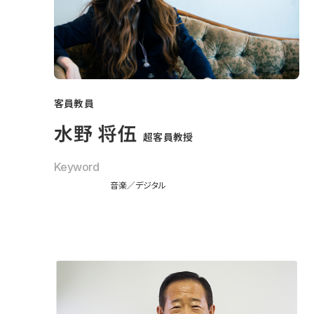
客員教員
水野 将伍
超客員教授
Keyword
音楽
デジタル