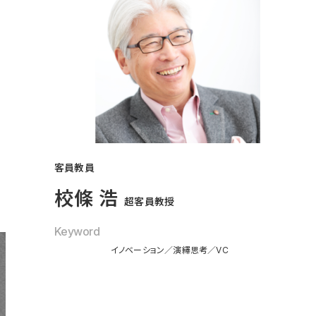
客員教員
校條 浩
超客員教授
Keyword
イノベーション
演繹思考
VC