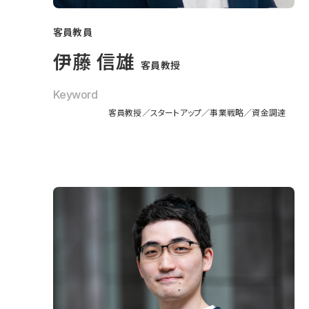
客員教員
伊藤 信雄
客員教授
Keyword
客員教授
スタートアップ
事業戦略
資金調達