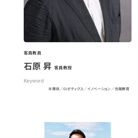
客員教員
石原 昇
客員教授
Keyword
半導体
ロボティクス
イノベーション
先端教育