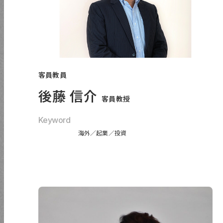
超教育協会
CIP協議会
i株式会社
アクセス
サイトポリシー
客員教員
News
プライバシーポリシー
後藤 信介
客員教授
情報公開
サイトマップ
Keyword
在学生の方（システムリンク集）
資料請求
海外
起業
投資
卒業生の方
お問い合わせ
よくある質問
寄付金
後援会