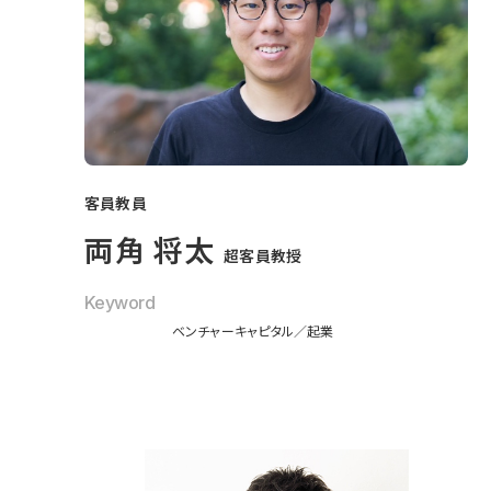
客員教員
両角 将太
超客員教授
Keyword
ベンチャーキャピタル
起業