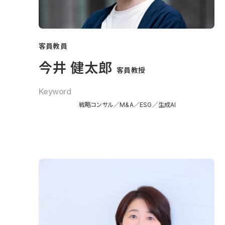
客員教員
今井 健太郎
客員教授
Keyword
戦略コンサル
M&A
ESG
生成AI