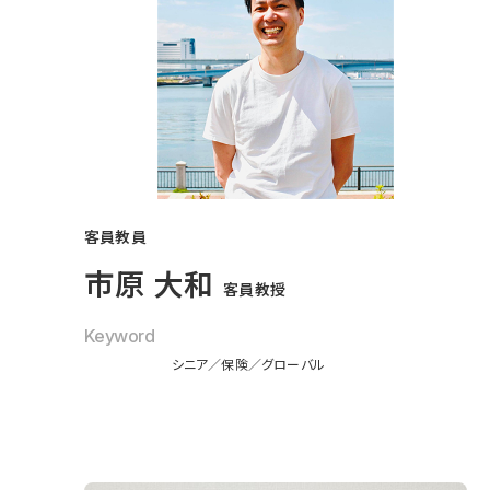
客員教員
市原 大和
客員教授
Keyword
シニア
保険
グローバル