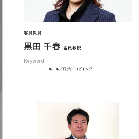
〒131-0044 東京都墨田区文花 1-18-13
03-5655-1555
客員教員
黒田 千春
客員教授
Keyword
ルール
政策
ロビイング
学校法人電子学園
日本電子専門学校
文部科学省
専門職大学コンソーシアム
墨田区
UDCすみだ