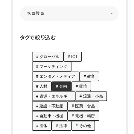
タグで絞り込む
# グローバル
# ICT
# マーケティング
# エンタメ・メディア
# 教育
# 人材
# 金融
# 環境
# 資源・エネルギー
# 流通・小売
# 建設・不動産
# 医薬・食品
# 自動車・機械
# 電機・精密
# 団体
# 法律
# その他