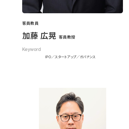
客員教員
加藤 広晃
客員教授
Keyword
IPO
スタートアップ
ガバナンス